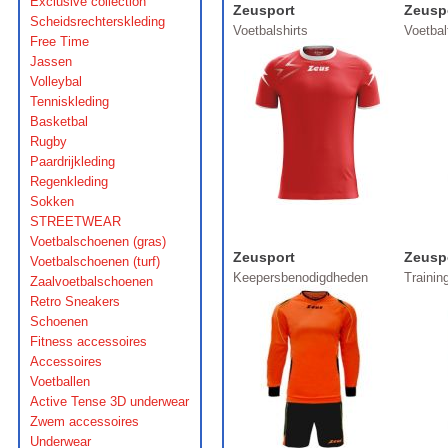
Exclusive collection
Zeusport
Zeusp
Scheidsrechterskleding
Voetbalshirts
Voetba
Free Time
Jassen
Volleybal
Tenniskleding
Basketbal
Rugby
Paardrijkleding
Regenkleding
Sokken
STREETWEAR
Voetbalschoenen (gras)
Zeusport
Zeusp
Voetbalschoenen (turf)
Keepersbenodigdheden
Traini
Zaalvoetbalschoenen
Retro Sneakers
Schoenen
Fitness accessoires
Accessoires
Voetballen
Active Tense 3D underwear
Zwem accessoires
Underwear