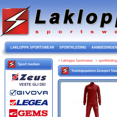
LAKLOPPA SPORTSWEAR
SPORTKLEDING
AANBIEDINGE
>
Lakloppa Sportswear
>
sportkleding
Sport merken
Trainingspakken
Zeusport
Tut