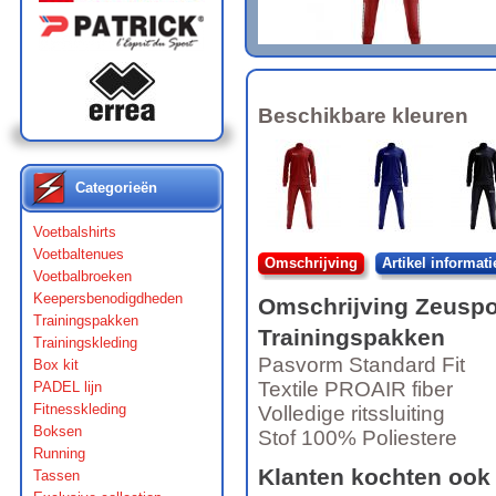
Beschikbare kleuren
Categorieën
Voetbalshirts
Voetbaltenues
Omschrijving
Artikel informati
Voetbalbroeken
Keepersbenodigdheden
Omschrijving
Zeuspo
Trainingspakken
Trainingspakken
Trainingskleding
Pasvorm Standard Fit
Box kit
Textile PROAIR fiber
PADEL lijn
Fitnesskleding
Volledige ritssluiting
Boksen
Stof 100% Poliestere
Running
Klanten kochten ook
Tassen