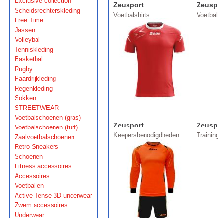
Exclusive collection
Zeusport
Zeusp
Scheidsrechterskleding
Voetbalshirts
Voetba
Free Time
Jassen
Volleybal
Tenniskleding
Basketbal
Rugby
Paardrijkleding
Regenkleding
Sokken
STREETWEAR
Voetbalschoenen (gras)
Zeusport
Zeusp
Voetbalschoenen (turf)
Keepersbenodigdheden
Traini
Zaalvoetbalschoenen
Retro Sneakers
Schoenen
Fitness accessoires
Accessoires
Voetballen
Active Tense 3D underwear
Zwem accessoires
Underwear