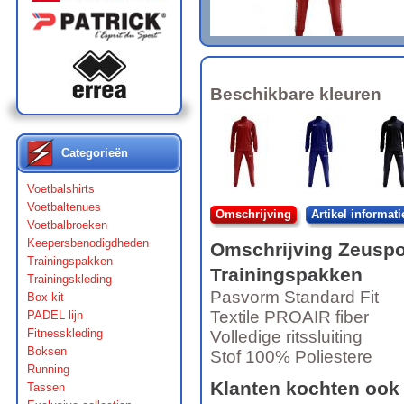
Beschikbare kleuren
Categorieën
Voetbalshirts
Voetbaltenues
Omschrijving
Artikel informati
Voetbalbroeken
Keepersbenodigdheden
Omschrijving
Zeuspo
Trainingspakken
Trainingspakken
Trainingskleding
Pasvorm Standard Fit
Box kit
Textile PROAIR fiber
PADEL lijn
Fitnesskleding
Volledige ritssluiting
Boksen
Stof 100% Poliestere
Running
Klanten kochten ook
Tassen