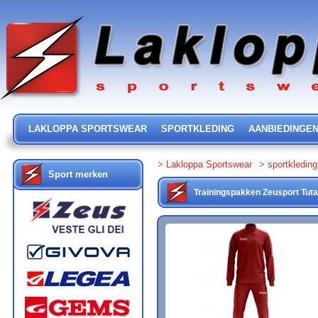
LAKLOPPA SPORTSWEAR
SPORTKLEDING
AANBIEDINGE
>
Lakloppa Sportswear
>
sportkleding
Sport merken
Trainingspakken
Zeusport
Tut