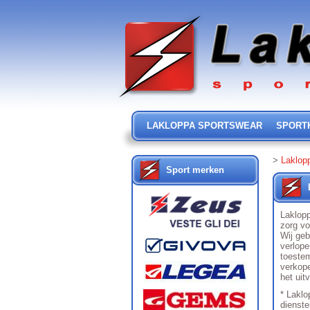
LAKLOPPA SPORTSWEAR
SPORT
>
Laklop
Sport merken
Laklopp
zorg vo
Wij geb
verlope
toestem
verkope
het uit
* Laklo
dienste