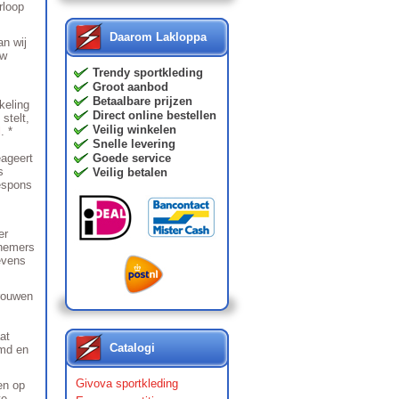
rloop
Daarom Lakloppa
an wij
uw
Trendy sportkleding
Groot aanbod
Betaalbare prijzen
keling
Direct online bestellen
stelt,
Veilig winkelen
l
. *
Snelle levering
eageert
Goede service
s
Veilig betalen
respons
er
knemers
evens
trouwen
at
Catalogi
rmd en
Givova sportkleding
en op
te