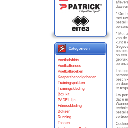
aflever
daarvan
* Om he
met uw
bestell
persona
* Met u
van de 
kunt u 
Gegeven
Categorieën
bezoeke
op een 
gebruik
Voetbalshirts
op onze
Voetbaltenues
Laklopp
Voetbalbroeken
persoon
Keepersbenodigdheden
beschik
Trainingspakken
en door
te resp
Trainingskleding
Box kit
Uw pers
dat u i
PADEL lijn
Wanneer
Fitnesskleding
technie
Boksen
bestell
vertrou
Running
Tassen
Cookies
uw comp