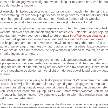
adres en betaalgegevens nodig om uw bestelling uit te voeren en u van het ve
 op de hoogte te houden.
t winkelen bij lakloppasportswear.nl zo aangenaam mogelijk te laten zijn, sla
 toestemming uw persoonlijke gegevens en de gegevens met betrekking tot 
ing en het gebruik van onze diensten op. Hierdoor kunnen wij de website
liseren en u producten aanbevelen die u mogelijk interessant vindt
w toestemming gebruiken wij uw gegevens om u te informeren over de ontwik
website en over speciale aanbiedingen en acties Als u hier niet langer prijs op 
ons dat laten weten door een e-mail te sturen naar
info@lakloppasportswear.n
s over het gebruik van onze site en de feedback die we krijgen van onze
rs helpen ons om onze site verder te ontwikkelen en te verbeteren. * Als u r
actie of prijsvraag, vragen wij uw naam, adres en e-mailadres. Deze gegeven
en we om de actie uit te voeren, de prijswinnaar(s) bekend te maken, en de 
 marketingacties te meten.
asportswear.nl verkoopt uw gegevens niet. Lakloppasportswear.nl zal uw
lijke gegevens niet aan derden verkopen en zal deze uitsluitend aan derden t
king stellen die zijn betrokken bij het uitvoeren van uw bestelling. Onze wer
 ons ingeschakelde derden zijn verplicht om de vertrouwelijkheid van uw geg
ecteren.
oonlijke gegevens zijn veilig bij lakloppasportswear.nl Wij waarderen het ver
n ons stelt en wij zullen daarom uiterst zorgvuldig met uw gegevens omgaan.
 u een bestelling plaatst, wordt gebruik gemaakt van één van de modernste
ken. Voor meer informatie kijk op "Alles wat u moet weten voordat u online ga
en" onder het kopje nieuws. Uw gegevens zullen te allen tijde worden besche
welijk worden behandeld.
 Cookies zijn kleine stukjes informatie die door uw browser worden opgeslag
uter. Lakloppasportswear.nl gebruikt cookies om uw bestelling in ontvangst 