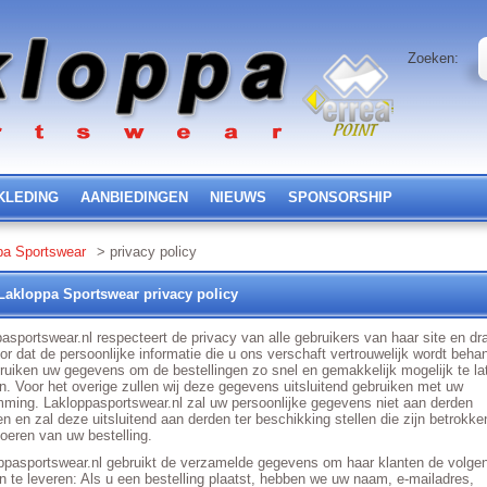
Zoeken:
KLEDING
AANBIEDINGEN
NIEUWS
SPONSORSHIP
pa Sportswear
> privacy policy
Lakloppa Sportswear privacy policy
asportswear.nl respecteert de privacy van alle gebruikers van haar site en dr
or dat de persoonlijke informatie die u ons verschaft vertrouwelijk wordt beha
ruiken uw gegevens om de bestellingen zo snel en gemakkelijk mogelijk te la
n. Voor het overige zullen wij deze gegevens uitsluitend gebruiken met uw
ming. Lakloppasportswear.nl zal uw persoonlijke gegevens niet aan derden
n en zal deze uitsluitend aan derden ter beschikking stellen die zijn betrokken
voeren van uw bestelling.
ppasportswear.nl gebruikt de verzamelde gegevens om haar klanten de volge
n te leveren: Als u een bestelling plaatst, hebben we uw naam, e-mailadres,