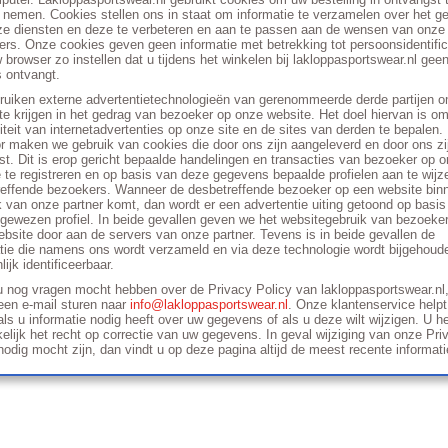
nemen. Cookies stellen ons in staat om informatie te verzamelen over het ge
ze diensten en deze te verbeteren en aan te passen aan de wensen van onze
rs. Onze cookies geven geen informatie met betrekking tot persoonsidentific
 browser zo instellen dat u tijdens het winkelen bij lakloppasportswear.nl gee
 ontvangt.
ruiken externe advertentietechnologieën van gerenommeerde derde partijen 
 te krijgen in het gedrag van bezoeker op onze website. Het doel hiervan is o
viteit van internetadvertenties op onze site en de sites van derden te bepalen.
r maken we gebruik van cookies die door ons zijn aangeleverd en door ons zi
st. Dit is erop gericht bepaalde handelingen en transacties van bezoeker op 
 te registreren en op basis van deze gegevens bepaalde profielen aan te wijz
reffende bezoekers. Wanneer de desbetreffende bezoeker op een website bin
 van onze partner komt, dan wordt er een advertentie uiting getoond op basis
gewezen profiel. In beide gevallen geven we het websitegebruik van bezoeke
bsite door aan de servers van onze partner. Tevens is in beide gevallen de
tie die namens ons wordt verzameld en via deze technologie wordt bijgehoude
lijk identificeerbaar.
u nog vragen mocht hebben over de Privacy Policy van lakloppasportswear.nl
een e-mail sturen naar
info@lakloppasportswear.nl
. Onze klantenservice helpt
als u informatie nodig heeft over uw gegevens of als u deze wilt wijzigen. U he
elijk het recht op correctie van uw gegevens. In geval wijziging van onze Pri
nodig mocht zijn, dan vindt u op deze pagina altijd de meest recente informati