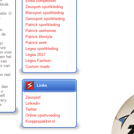
Errea competition
bruik
Zeusport sportkleding
Massport sportkleding
atie. U
n
Gemsport sportkleding
Patrick sportkleding
om
Patrick wielrenner
m de
Patrick lifestyle
Patrick work
jn
onze
Legea sportkleding
en voor
Legea 2017
nen het
Legea Fashion
 van
rs van
Custom made
n niet
Links
, dan
 u
eft
Zeusport
vacy
Linkedin
e.
Twitter
Online sportvoeding
Koopjespakker.nl