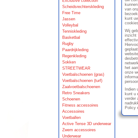
Exclusive collection
kunnen 
Scheidsrechterskleding
van on
Free Time
bezoeke
kunt uw
Jassen
cookies
Volleybal
Wij geb
Tenniskleding
inzicht
Basketbal
effecti
Rugby
Hiervoo
geplaat
Paardrijkleding
website
Regenkleding
desbet
Sokken
netwerk
het aan
STREETWEAR
onze we
Voetbalschoenen (gras)
informa
Voetbalschoenen (turf)
persoon
Zaalvoetbalschoenen
Indien 
Retro Sneakers
kunt u 
verder 
Schoenen
nadrukk
Fitness accessoires
Policy 
Accessoires
Voetballen
Active Tense 3D underwear
Zwem accessoires
Underwear