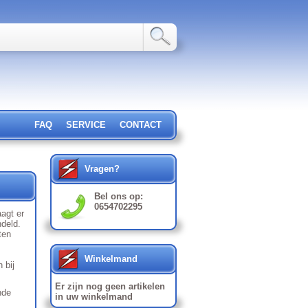
FAQ
SERVICE
CONTACT
Vragen?
Bel ons op:
0654702295
aagt er
ndeld.
ten
Winkelmand
 bij
Er zijn nog geen artikelen
nde
in uw winkelmand