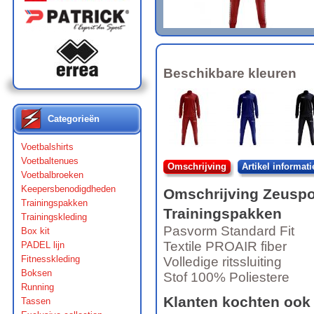
Beschikbare kleuren
Categorieën
Voetbalshirts
Voetbaltenues
Omschrijving
Artikel informati
Voetbalbroeken
Keepersbenodigdheden
Omschrijving
Zeuspo
Trainingspakken
Trainingspakken
Trainingskleding
Pasvorm Standard Fit
Box kit
Textile PROAIR fiber
PADEL lijn
Fitnesskleding
Volledige ritssluiting
Boksen
Stof 100% Poliestere
Running
Klanten kochten ook
Tassen