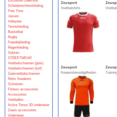
Exclusive collection
Zeusport
Zeusp
Scheidsrechterskleding
Voetbalshirts
Voetba
Free Time
Jassen
Volleybal
Tenniskleding
Basketbal
Rugby
Paardrijkleding
Regenkleding
Sokken
STREETWEAR
Voetbalschoenen (gras)
Zeusport
Zeusp
Voetbalschoenen (turf)
Keepersbenodigdheden
Traini
Zaalvoetbalschoenen
Retro Sneakers
Schoenen
Fitness accessoires
Accessoires
Voetballen
Active Tense 3D underwear
Zwem accessoires
Underwear