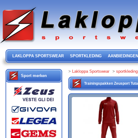
LAKLOPPA SPORTSWEAR
SPORTKLEDING
AANBIEDINGE
>
Lakloppa Sportswear
>
sportkleding
Sport merken
Trainingspakken
Zeusport
Tut