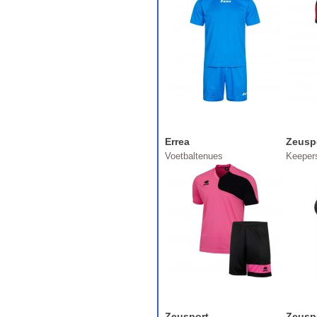
Errea
Zeusp
Voetbaltenues
Keeper
Zeusport
Zeusp