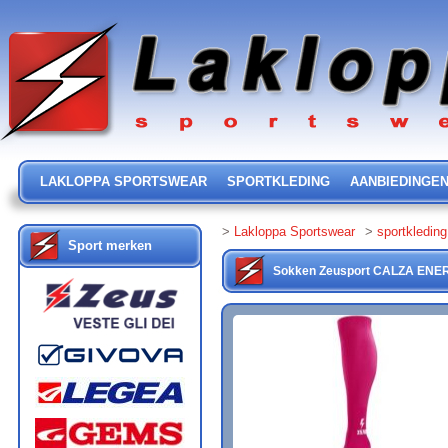
LAKLOPPA SPORTSWEAR
SPORTKLEDING
AANBIEDINGE
>
Lakloppa Sportswear
>
sportkleding
Sport merken
Sokken
Zeusport
CALZA ENE