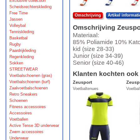
Exclusive collection
Scheidsrechterskleding
Free Time
Omschrijving
Artikel informati
Jassen
Volleybal
Omschrijving
Zeuspo
Tenniskleding
Materiaal:
Basketbal
85% Poliamide 10% Kat
Rugby
kid (size 28-33)
Paardrijkleding
Junior (size 34-39)
Regenkleding
Senior (size 40-46)
Sokken
STREETWEAR
Klanten kochten ook
Voetbalschoenen (gras)
Voetbalschoenen (turf)
Zeusport
Zeusp
Zaalvoetbalschoenen
Voetbaltenues
Voetba
Retro Sneakers
Schoenen
Fitness accessoires
Accessoires
Voetballen
Active Tense 3D underwear
Zwem accessoires
Underwear