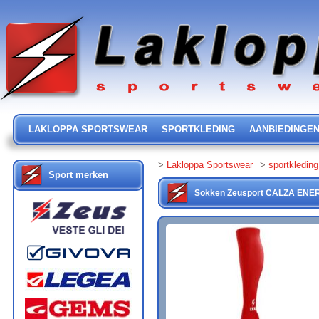
LAKLOPPA SPORTSWEAR
SPORTKLEDING
AANBIEDINGE
>
Lakloppa Sportswear
>
sportkleding
Sport merken
Sokken
Zeusport
CALZA ENE