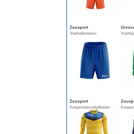
Zeusport
Givov
Voetbalbroeken
Voetba
Zeusport
Zeusp
Keepersbenodigdheden
Keeper