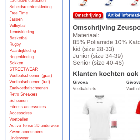
Exclusive collection
Scheidsrechterskleding
Free Time
Omschrijving
Artikel informati
Jassen
Volleybal
Omschrijving
Zeuspo
Tenniskleding
Materiaal:
Basketbal
85% Poliamide 10% Kat
Rugby
kid (size 28-33)
Paardrijkleding
Junior (size 34-39)
Regenkleding
Senior (size 40-46)
Sokken
STREETWEAR
Klanten kochten ook
Voetbalschoenen (gras)
Voetbalschoenen (turf)
Givova
Givov
Zaalvoetbalschoenen
Voetbalshirts
Voetbal
Retro Sneakers
Schoenen
Fitness accessoires
Accessoires
Voetballen
Active Tense 3D underwear
Zwem accessoires
Underwear