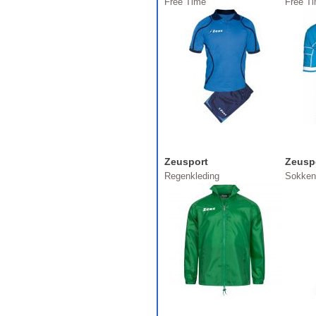
Free Time
Free T
Zeusport
Zeusp
Regenkleding
Sokken