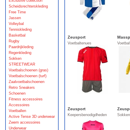
Exclusive collection
Scheidsrechterskleding
Free Time
Jassen
Volleybal
Tenniskleding
Basketbal
Zeusport
Massp
Rugby
Voetbaltenues
Voetba
Paardrijkleding
Regenkleding
Sokken
STREETWEAR
Voetbalschoenen (gras)
Voetbalschoenen (turf)
Zaalvoetbalschoenen
Retro Sneakers
Schoenen
Fitness accessoires
Accessoires
Zeusport
Zeusp
Voetballen
Keepersbenodigdheden
Sokken
Active Tense 3D underwear
Zwem accessoires
Underwear