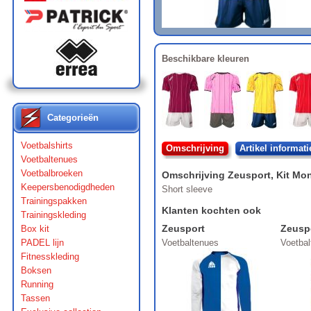
Beschikbare kleuren
Categorieën
Voetbalshirts
Omschrijving
Artikel informati
Voetbaltenues
Voetbalbroeken
Omschrijving
Zeusport
,
Kit Mo
Keepersbenodigdheden
Short sleeve
Trainingspakken
Klanten kochten ook
Trainingskleding
Zeusport
Zeusp
Box kit
PADEL lijn
Voetbaltenues
Voetba
Fitnesskleding
Boksen
Running
Tassen