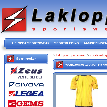
LAKLOPPA SPORTSWEAR
SPORTKLEDING
AANBIEDINGE
>
Lakloppa Sportswear
>
sportkleding
Sport merken
Voetbaltenues
Zeusport
Kit M