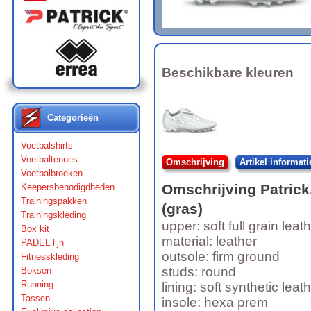
Beschikbare kleuren
Categorieën
Voetbalshirts
Voetbaltenues
Omschrijving
Artikel informati
Voetbalbroeken
Omschrijving
Patrick
Keepersbenodigdheden
Trainingspakken
(gras)
Trainingskleding
upper: soft full grain leat
Box kit
material: leather
PADEL lijn
outsole: firm ground
Fitnesskleding
studs: round
Boksen
Running
lining: soft synthetic leat
Tassen
insole: hexa prem