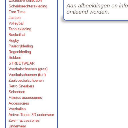
Exclusive collection
Aan afbeeldingen en inf
Scheidsrechterskleding
ontleend worden.
Free Time
Jassen
Volleybal
Tenniskleding
Basketbal
Rugby
Paardrijkleding
Regenkleding
Sokken
STREETWEAR
Voetbalschoenen (gras)
Voetbalschoenen (turf)
Zaalvoetbalschoenen
Retro Sneakers
Schoenen
Fitness accessoires
Accessoires
Voetballen
Active Tense 3D underwear
Zwem accessoires
Underwear