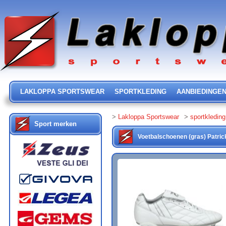
LAKLOPPA SPORTSWEAR
SPORTKLEDING
AANBIEDINGE
>
Lakloppa Sportswear
>
sportkleding
Sport merken
Voetbalschoenen (gras)
Patric