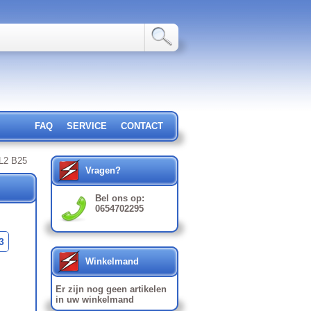
FAQ
SERVICE
CONTACT
L2 B25
Vragen?
Bel ons op:
0654702295
3
Winkelmand
Er zijn nog geen artikelen
in uw winkelmand