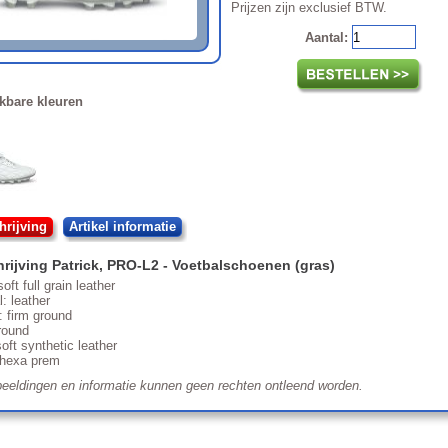
Prijzen zijn exclusief BTW.
Aantal:
kbare kleuren
rijving
Artikel informatie
rijving
Patrick
,
PRO-L2
- Voetbalschoenen (gras)
oft full grain leather
l: leather
: firm ground
round
soft synthetic leather
 hexa prem
eeldingen en informatie kunnen geen rechten ontleend worden.