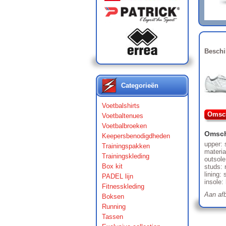
Beschi
Categorieën
Voetbalshirts
Omsch
Voetbaltenues
Voetbalbroeken
Omsch
Keepersbenodigdheden
upper: s
Trainingspakken
materia
Trainingskleding
outsole
Box kit
studs: 
lining: 
PADEL lijn
insole:
Fitnesskleding
Aan afb
Boksen
Running
Tassen