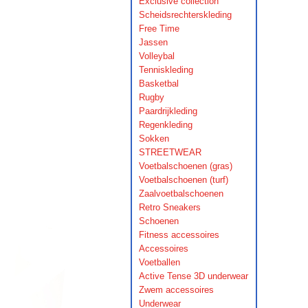
Exclusive collection
Scheidsrechterskleding
Free Time
Jassen
Volleybal
Tenniskleding
Basketbal
Rugby
Paardrijkleding
Regenkleding
Sokken
STREETWEAR
Voetbalschoenen (gras)
Voetbalschoenen (turf)
Zaalvoetbalschoenen
Retro Sneakers
Schoenen
Fitness accessoires
Accessoires
Voetballen
Active Tense 3D underwear
Zwem accessoires
Underwear