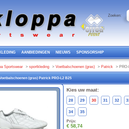
Zoeken:
KLEDING
AANBIEDINGEN
NIEUWS
SPONSORSHIP
pa Sportswear
>
sportkleding
>
Voetbalschoenen (gras)
>
Patrick
> PRO-
Voetbalschoenen (gras)
Patrick
PRO-L2
B25
Kies uw maat:
28
29
30
31
32
3
34
35
Prijs:
€ 58,74