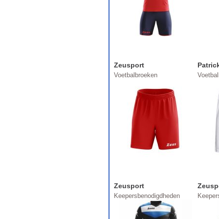
Zeusport
Patric
Voetbalbroeken
Voetba
Zeusport
Zeusp
Keepersbenodigdheden
Keeper