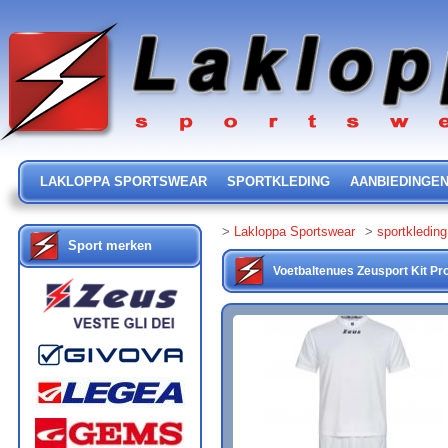
LAKLOPPA SPORTSWEAR
SPORTKLEDING
AANBIEDINGE
>
Lakloppa Sportswear
>
sportkleding
Sport merken
Voetbaltenues
Zeusport
Kit P