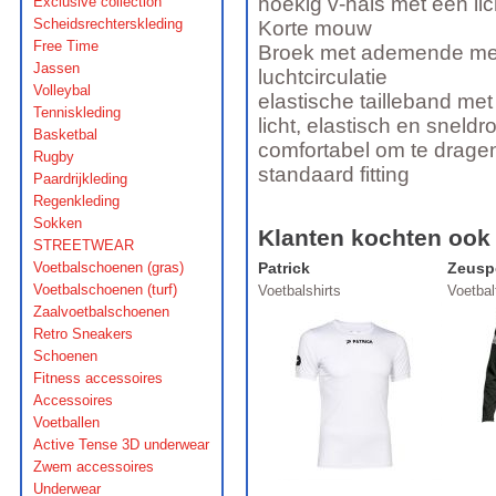
hoekig v-hals met een li
Exclusive collection
Scheidsrechterskleding
Korte mouw
Free Time
Broek met ademende mes
Jassen
luchtcirculatie
Volleybal
elastische tailleband met
Tenniskleding
licht, elastisch en sneld
Basketbal
comfortabel om te drage
Rugby
standaard fitting
Paardrijkleding
Regenkleding
Sokken
Klanten kochten ook
STREETWEAR
Voetbalschoenen (gras)
Patrick
Zeusp
Voetbalschoenen (turf)
Voetbalshirts
Voetba
Zaalvoetbalschoenen
Retro Sneakers
Schoenen
Fitness accessoires
Accessoires
Voetballen
Active Tense 3D underwear
Zwem accessoires
Underwear