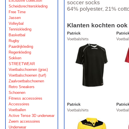
Exclusive collection
soccer socks
Scheidsrechterskleding
64% polyester, 21% cotto
Free Time
Jassen
Volleybal
Klanten kochten ook
Tenniskleding
Patrick
Patric
Basketbal
Voetbalshirts
Voetbal
Rugby
Paardrijkleding
Regenkleding
Sokken
STREETWEAR
Voetbalschoenen (gras)
Voetbalschoenen (turf)
Zaalvoetbalschoenen
Retro Sneakers
Schoenen
Fitness accessoires
Accessoires
Patrick
Patric
Voetballen
Voetbalshirts
Voetbal
Active Tense 3D underwear
Zwem accessoires
Underwear