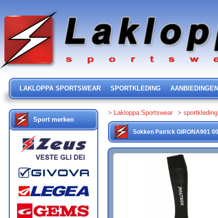
LAKLOPPA SPORTSWEAR
SPORTKLEDING
AANBIEDINGE
>
Lakloppa Sportswear
>
sportkleding
Sport merken
Sokken
Patrick
GIRONA901
0