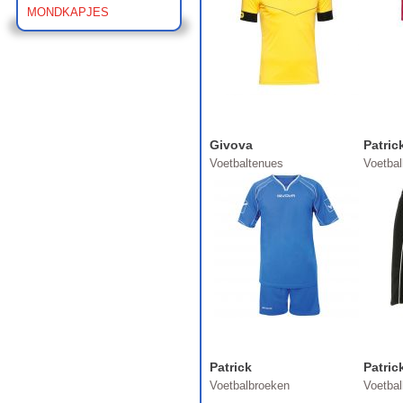
MONDKAPJES
Givova
Patric
Voetbaltenues
Voetba
Patrick
Patric
Voetbalbroeken
Voetba