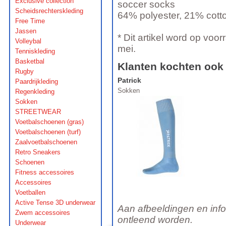
Exclusive collection
soccer socks
Scheidsrechterskleding
64% polyester, 21% cotto
Free Time
Jassen
* Dit artikel word op voor
Volleybal
mei.
Tenniskleding
Basketbal
Klanten kochten ook
Rugby
Patrick
Paardrijkleding
Sokken
Regenkleding
Sokken
STREETWEAR
Voetbalschoenen (gras)
Voetbalschoenen (turf)
Zaalvoetbalschoenen
Retro Sneakers
Schoenen
Fitness accessoires
Accessoires
Voetballen
Active Tense 3D underwear
Aan afbeeldingen en inf
Zwem accessoires
ontleend worden.
Underwear