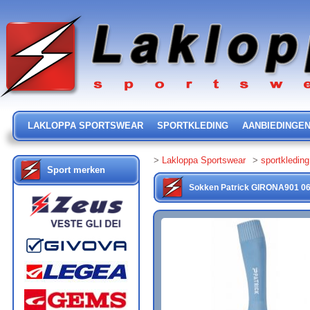
LAKLOPPA SPORTSWEAR
SPORTKLEDING
AANBIEDINGE
>
Lakloppa Sportswear
>
sportkleding
Sport merken
Sokken
Patrick
GIRONA901
0