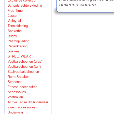
Exclusive collection
ontleend worden.
Scheidsrechterskleding
Free Time
Jassen
Volleybal
Tenniskleding
Basketbal
Rugby
Paardrijkleding
Regenkleding
Sokken
STREETWEAR
Voetbalschoenen (gras)
Voetbalschoenen (turf)
Zaalvoetbalschoenen
Retro Sneakers
Schoenen
Fitness accessoires
Accessoires
Voetballen
Active Tense 3D underwear
Zwem accessoires
Underwear