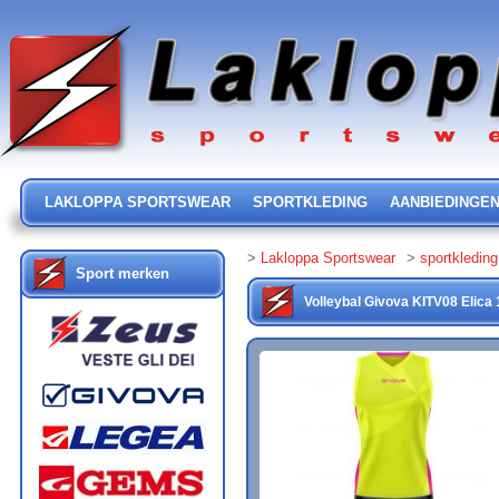
LAKLOPPA SPORTSWEAR
SPORTKLEDING
AANBIEDINGE
>
Lakloppa Sportswear
>
sportkleding
Sport merken
Volleybal
Givova
KITV08 Elica