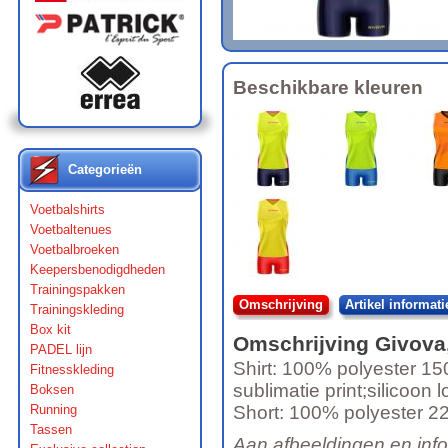
Beschikbare kleuren
Categorieën
Voetbalshirts
Voetbaltenues
Voetbalbroeken
Keepersbenodigdheden
Trainingspakken
Omschrijving
Artikel informati
Trainingskleding
Box kit
Omschrijving
Givova
PADEL lijn
Shirt: 100% polyester 150
Fitnesskleding
sublimatie print;silicoon l
Boksen
Running
Short: 100% polyester 220
Tassen
Aan afbeeldingen en inf