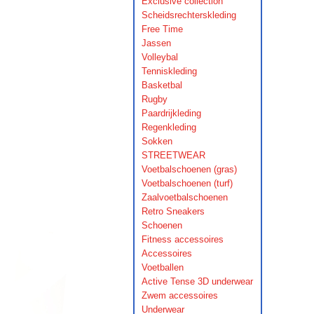
Exclusive collection
Scheidsrechterskleding
Free Time
Jassen
Volleybal
Tenniskleding
Basketbal
Rugby
Paardrijkleding
Regenkleding
Sokken
STREETWEAR
Voetbalschoenen (gras)
Voetbalschoenen (turf)
Zaalvoetbalschoenen
Retro Sneakers
Schoenen
Fitness accessoires
Accessoires
Voetballen
Active Tense 3D underwear
Zwem accessoires
Underwear