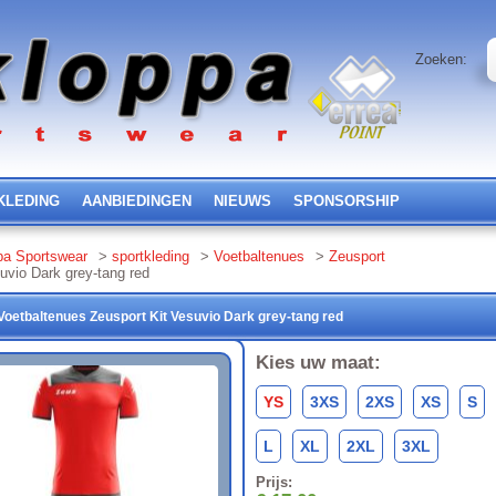
Zoeken:
KLEDING
AANBIEDINGEN
NIEUWS
SPONSORSHIP
pa Sportswear
>
sportkleding
>
Voetbaltenues
>
Zeusport
uvio Dark grey-tang red
Voetbaltenues
Zeusport
Kit Vesuvio
Dark grey-tang red
Kies uw maat:
YS
3XS
2XS
XS
S
L
XL
2XL
3XL
Prijs: