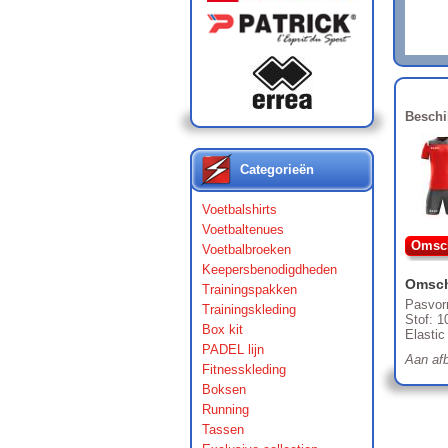
Beschi
Categorieën
Voetbalshirts
Voetbaltenues
Omsch
Voetbalbroeken
Keepersbenodigdheden
Omsch
Trainingspakken
Pasvorm
Trainingskleding
Stof: 
Box kit
Elastic 
PADEL lijn
Aan afb
Fitnesskleding
Boksen
Running
Tassen