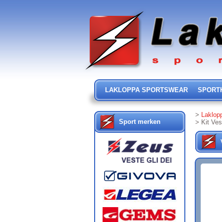
LAKLOPPA SPORTSWEAR
SPORT
>
Laklop
Sport merken
> Kit Ves