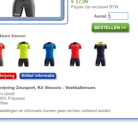
€ 17,00
Prijzen zijn exclusief BTW.
Aantal:
kbare kleuren
rijving
Artikel informatie
rijving
Zeusport
,
Kit Vesuvio
- Voetbaltenues
:slimfit
100% Polyester
fiber
eeldingen en informatie kunnen geen rechten ontleend worden.