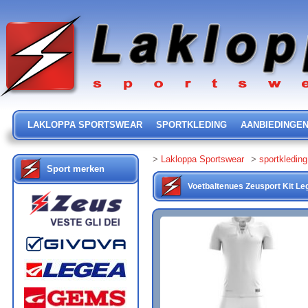
LAKLOPPA SPORTSWEAR
SPORTKLEDING
AANBIEDINGE
>
Lakloppa Sportswear
>
sportkleding
Sport merken
Voetbaltenues
Zeusport
Kit Le