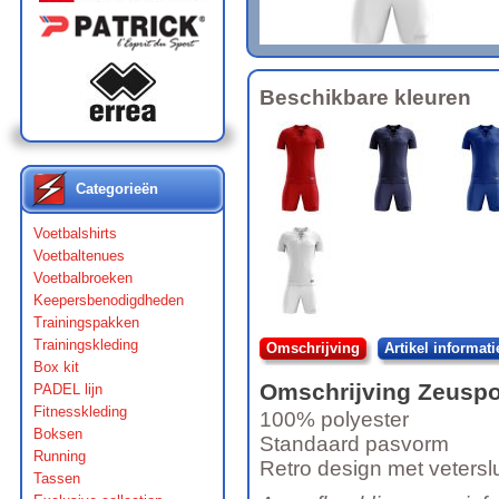
Beschikbare kleuren
Categorieën
Voetbalshirts
Voetbaltenues
Voetbalbroeken
Keepersbenodigdheden
Trainingspakken
Trainingskleding
Omschrijving
Artikel informati
Box kit
Omschrijving
Zeuspo
PADEL lijn
Fitnesskleding
100% polyester
Boksen
Standaard pasvorm
Running
Retro design met veterslu
Tassen