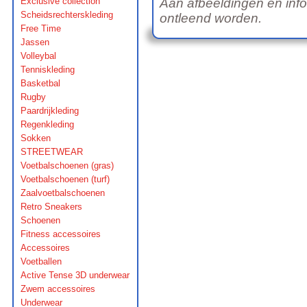
Exclusive collection
Aan afbeeldingen en inf
Scheidsrechterskleding
ontleend worden.
Free Time
Jassen
Volleybal
Tenniskleding
Basketbal
Rugby
Paardrijkleding
Regenkleding
Sokken
STREETWEAR
Voetbalschoenen (gras)
Voetbalschoenen (turf)
Zaalvoetbalschoenen
Retro Sneakers
Schoenen
Fitness accessoires
Accessoires
Voetballen
Active Tense 3D underwear
Zwem accessoires
Underwear