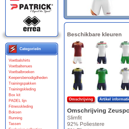
Beschikbare kleuren
Categorieën
Voetbalshirts
Voetbaltenues
Voetbalbroeken
Keepersbenodigdheden
Trainingspakken
Trainingskleding
Box kit
Omschrijving
Artikel informati
PADEL lijn
Fitnesskleding
Omschrijving
Zeuspo
Boksen
Slimfit
Running
92% Poliestere
Tassen