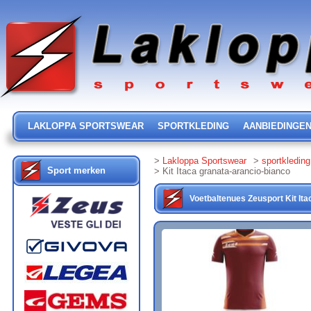
LAKLOPPA SPORTSWEAR
SPORTKLEDING
AANBIEDINGE
>
Lakloppa Sportswear
>
sportkleding
Sport merken
> Kit Itaca granata-arancio-bianco
Voetbaltenues
Zeusport
Kit Ita