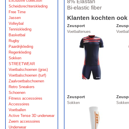
Exclusive collection
8% Elastan
Scheidsrechterskleding
Bi-elastic fiber
Free Time
Klanten kochten ook
Jassen
Volleybal
Zeusport
Zeusp
Tenniskleding
Voetbaltenues
Voetba
Basketbal
Rugby
Paardrijkleding
Regenkleding
Sokken
STREETWEAR
Voetbalschoenen (gras)
Voetbalschoenen (turf)
Zaalvoetbalschoenen
Retro Sneakers
Schoenen
Zeusport
Zeusp
Fitness accessoires
Sokken
Sokken
Accessoires
Voetballen
Active Tense 3D underwear
Zwem accessoires
Underwear