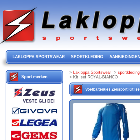
LAKLOPPA SPORTSWEAR
SPORTKLEDING
AANBIEDINGE
>
Lakloppa Sportswear
>
sportkleding
Sport merken
> Kit Isef ROYAL-BIANCO
Voetbaltenues
Zeusport
Kit Ise