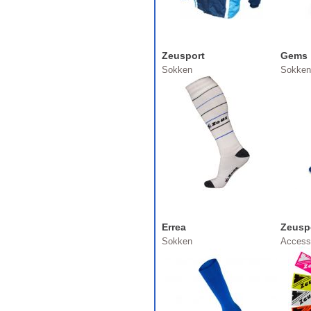
Zeusport
Gems
Sokken
Sokken
Errea
Zeusp
Sokken
Access