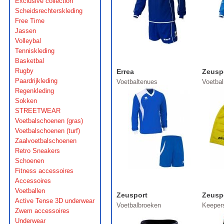
Exclusive collection
Scheidsrechterskleding
Free Time
Jassen
Volleybal
Tenniskleding
Basketbal
Rugby
Errea
Zeusp
Paardrijkleding
Voetbaltenues
Voetba
Regenkleding
Sokken
STREETWEAR
Voetbalschoenen (gras)
Voetbalschoenen (turf)
Zaalvoetbalschoenen
Retro Sneakers
Schoenen
Fitness accessoires
Accessoires
Voetballen
Zeusport
Zeusp
Active Tense 3D underwear
Voetbalbroeken
Keeper
Zwem accessoires
Underwear