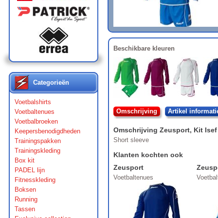
Beschikbare kleuren
Categorieën
Voetbalshirts
Omschrijving
Artikel informati
Voetbaltenues
Voetbalbroeken
Omschrijving
Zeusport
,
Kit Isef
Keepersbenodigdheden
Short sleeve
Trainingspakken
Trainingskleding
Klanten kochten ook
Box kit
Zeusport
Zeusp
PADEL lijn
Voetbaltenues
Voetba
Fitnesskleding
Boksen
Running
Tassen