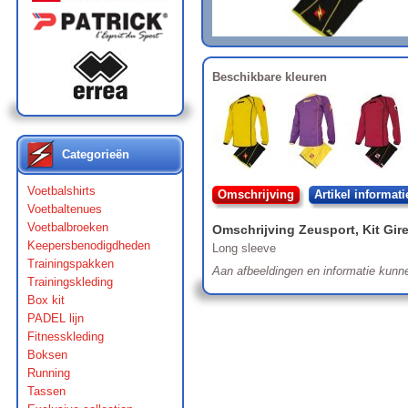
Beschikbare kleuren
Categorieën
Voetbalshirts
Omschrijving
Artikel informati
Voetbaltenues
Voetbalbroeken
Omschrijving
Zeusport
,
Kit Gir
Keepersbenodigdheden
Long sleeve
Trainingspakken
Aan afbeeldingen en informatie kunn
Trainingskleding
Box kit
PADEL lijn
Fitnesskleding
Boksen
Running
Tassen