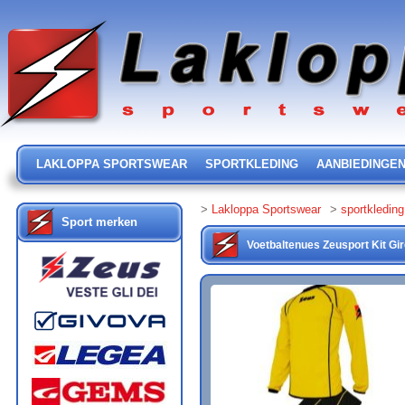
LAKLOPPA SPORTSWEAR
SPORTKLEDING
AANBIEDINGE
>
Lakloppa Sportswear
>
sportkleding
Sport merken
Voetbaltenues
Zeusport
Kit Gi