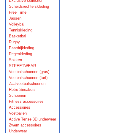
Exclusive collection
Scheidsrechterskleding
Free Time
Jassen
Volleybal
Tenniskleding
Basketbal
Rugby
Paardrijkleding
Regenkleding
Sokken
STREETWEAR
Voetbalschoenen (gras)
Voetbalschoenen (turf)
Zaalvoetbalschoenen
Retro Sneakers
Schoenen
Fitness accessoires
Accessoires
Voetballen
Active Tense 3D underwear
Zwem accessoires
Underwear