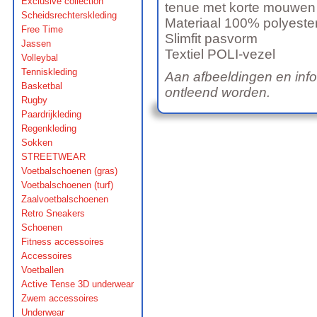
Exclusive collection
tenue met korte mouwen e
Scheidsrechterskleding
Materiaal 100% polyeste
Free Time
Slimfit pasvorm
Jassen
Textiel POLI-vezel
Volleybal
Tenniskleding
Aan afbeeldingen en inf
Basketbal
ontleend worden.
Rugby
Paardrijkleding
Regenkleding
Sokken
STREETWEAR
Voetbalschoenen (gras)
Voetbalschoenen (turf)
Zaalvoetbalschoenen
Retro Sneakers
Schoenen
Fitness accessoires
Accessoires
Voetballen
Active Tense 3D underwear
Zwem accessoires
Underwear