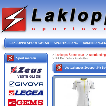
LAKLOPPA SPORTSWEAR
SPORTKLEDING
AANBIEDINGE
>
Lakloppa Sportswear
>
sportkleding
Sport merken
> Kit Bolt White Giallo/blu
Voetbaltenues
Zeusport
Kit Bo