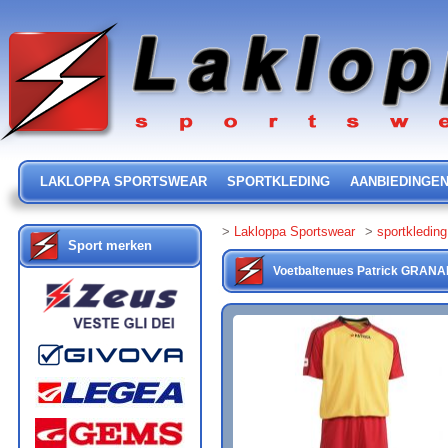
LAKLOPPA SPORTSWEAR
SPORTKLEDING
AANBIEDINGE
>
Lakloppa Sportswear
>
sportkleding
Sport merken
Voetbaltenues
Patrick
GRANA