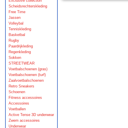
Exclusive collection
Scheidsrechterskleding
Free Time
Jassen
Volleybal
Tenniskleding
Basketbal
Rugby
Paardrijkleding
Regenkleding
Sokken
STREETWEAR
Voetbalschoenen (gras)
Voetbalschoenen (turf)
Zaalvoetbalschoenen
Retro Sneakers
Schoenen
Fitness accessoires
Accessoires
Voetballen
Active Tense 3D underwear
Zwem accessoires
Underwear