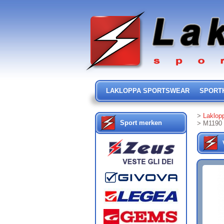
LAKLOPPA SPORTSWEAR
SPORT
>
Laklop
Sport merken
> M1190 