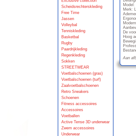
Belangr
Exclusive collection
Model:
Scheidsrechterskleding
Merk: 
Free Time
Ademend
Ergonom
Jassen
Modern 
Volleybal
Aanbevo
Tenniskleding
De voor
Hoog a
Basketbal
Bewegin
Rugby
Profess
Paardrijkleding
Bestand
Regenkleding
Aan afb
Sokken
STREETWEAR
Voetbalschoenen (gras)
Voetbalschoenen (turf)
Zaalvoetbalschoenen
Retro Sneakers
Schoenen
Fitness accessoires
Accessoires
Voetballen
Active Tense 3D underwear
Zwem accessoires
Underwear