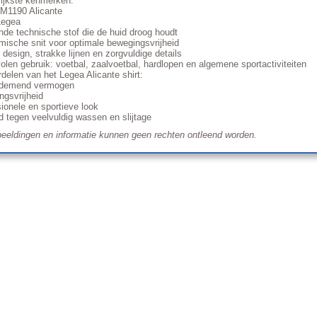
ijkste kenmerken:
 M1190 Alicante
Legea
e technische stof die de huid droog houdt
ische snit voor optimale bewegingsvrijheid
design, strakke lijnen en zorgvuldige details
len gebruik: voetbal, zaalvoetbal, hardlopen en algemene sportactiviteiten
delen van het Legea Alicante shirt:
demend vermogen
gsvrijheid
ionele en sportieve look
 tegen veelvuldig wassen en slijtage
eeldingen en informatie kunnen geen rechten ontleend worden.