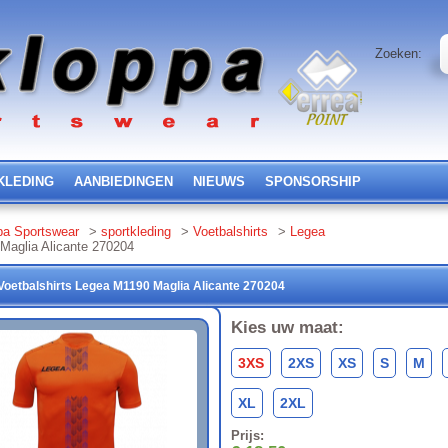
Zoeken:
KLEDING
AANBIEDINGEN
NIEUWS
SPONSORSHIP
pa Sportswear
>
sportkleding
>
Voetbalshirts
>
Legea
Maglia Alicante 270204
Voetbalshirts
Legea
M1190 Maglia Alicante
270204
Kies uw maat:
3XS
2XS
XS
S
M
XL
2XL
Prijs: