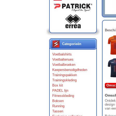
Beschi
Categorieën
Voetbalshirts
Voetbaltenues
Voetbalbroeken
Keepersbenodigdheden
Trainingspakken
Trainingskleding
Box kit
Omsch
PADEL lijn
Omsch
Fitnesskleding
Ontdek 
Boksen
design 
Running
van een
Tassen