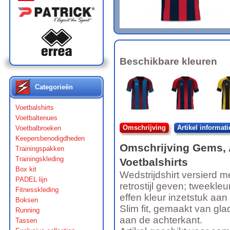
Beschikbare kleuren
Categorieën
Voetbalshirts
Voetbaltenues
Omschrijving
Artikel informati
Voetbalbroeken
Keepersbenodigdheden
Omschrijving
Gems
,
Trainingspakken
Trainingskleding
Voetbalshirts
Box kit
Wedstrijdshirt versierd m
PADEL lijn
retrostijl geven; tweekleu
Fitnesskleding
effen kleur inzetstuk aa
Boksen
Slim fit, gemaakt van gl
Running
aan de achterkant.
Tassen