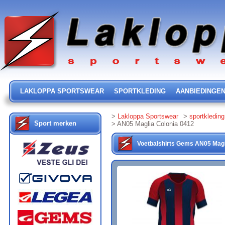
LAKLOPPA SPORTSWEAR
SPORTKLEDING
AANBIEDINGE
>
Lakloppa Sportswear
>
sportkleding
Sport merken
> AN05 Maglia Colonia 0412
Voetbalshirts
Gems
AN05 Magl