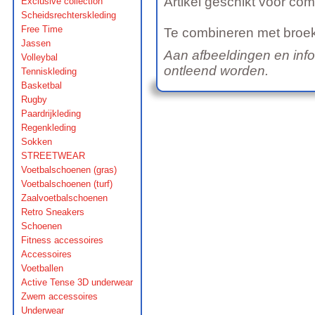
Artikel geschikt voor comp
Exclusive collection
Scheidsrechterskleding
Free Time
Te combineren met broek
Jassen
Aan afbeeldingen en inf
Volleybal
ontleend worden.
Tenniskleding
Basketbal
Rugby
Paardrijkleding
Regenkleding
Sokken
STREETWEAR
Voetbalschoenen (gras)
Voetbalschoenen (turf)
Zaalvoetbalschoenen
Retro Sneakers
Schoenen
Fitness accessoires
Accessoires
Voetballen
Active Tense 3D underwear
Zwem accessoires
Underwear