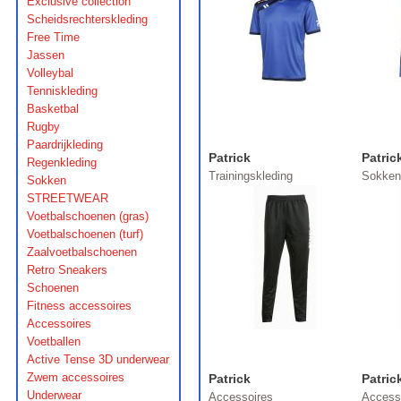
Exclusive collection
Scheidsrechterskleding
Free Time
Jassen
Volleybal
Tenniskleding
Basketbal
Rugby
Paardrijkleding
Patrick
Patric
Regenkleding
Trainingskleding
Sokken
Sokken
STREETWEAR
Voetbalschoenen (gras)
Voetbalschoenen (turf)
Zaalvoetbalschoenen
Retro Sneakers
Schoenen
Fitness accessoires
Accessoires
Voetballen
Active Tense 3D underwear
Zwem accessoires
Patrick
Patric
Underwear
Accessoires
Access