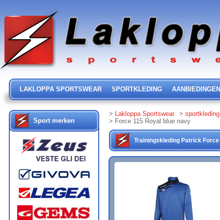
LAKLOPPA SPORTSWEAR
SPORTKLEDING
AANBIEDINGE
>
Lakloppa Sportswear
>
sportkleding
Sport merken
> Force 115 Royal blue navy
Trainingskleding
Patrick
Force