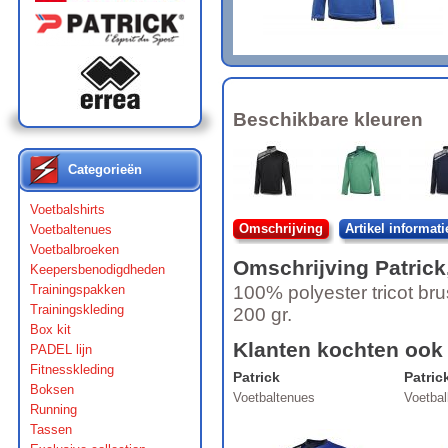
Beschikbare kleuren
Categorieën
Voetbalshirts
Omschrijving
Artikel informati
Voetbaltenues
Voetbalbroeken
Omschrijving
Patrick
Keepersbenodigdheden
Trainingspakken
100% polyester tricot br
Trainingskleding
200 gr.
Box kit
Klanten kochten ook
PADEL lijn
Fitnesskleding
Patrick
Patric
Boksen
Voetbaltenues
Voetba
Running
Tassen