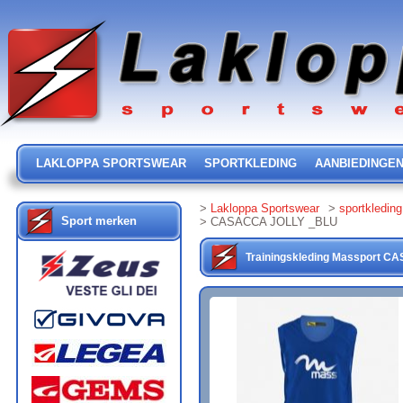
LAKLOPPA SPORTSWEAR
SPORTKLEDING
AANBIEDINGE
>
Lakloppa Sportswear
>
sportkleding
Sport merken
> CASACCA JOLLY _BLU
Trainingskleding
Massport
CA