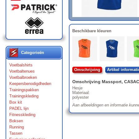
Beschikbare kleuren
Categorieën
Voetbalshirts
Omschrijving
Artikel informati
Voetbaltenues
Voetbalbroeken
Omschrijving
Massport
,
CASAC
Keepersbenodigdheden
Hesje
Trainingspakken
Materiaal:
Trainingskleding
polyester
Box kit
Aan afbeeldingen en informatie kunn
PADEL lijn
Fitnesskleding
Boksen
Running
Tassen