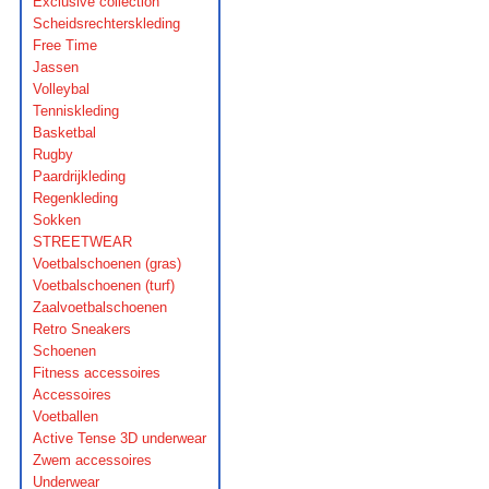
Exclusive collection
Scheidsrechterskleding
Free Time
Jassen
Volleybal
Tenniskleding
Basketbal
Rugby
Paardrijkleding
Regenkleding
Sokken
STREETWEAR
Voetbalschoenen (gras)
Voetbalschoenen (turf)
Zaalvoetbalschoenen
Retro Sneakers
Schoenen
Fitness accessoires
Accessoires
Voetballen
Active Tense 3D underwear
Zwem accessoires
Underwear