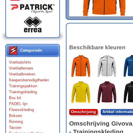
Beschikbare kleuren
Categorieën
Voetbalshirts
Voetbaltenues
Voetbalbroeken
Keepersbenodigdheden
Trainingspakken
Trainingskleding
Box kit
PADEL lijn
Fitnesskleding
Omschrijving
Artikel informati
Boksen
Running
Omschrijving
Givova
Tassen
- Trainingskleding