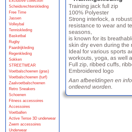
Exclusive collection
Training jack full zip
Scheidsrechterskleding
100% Polyester
Free Time
Jassen
Strong interlock, a robust
Volleybal
resistance to wear and tear
Tenniskleding
seasons,
Basketbal
is known for its breathab
Rugby
skin dry even during the
Paardrijkleding
Ideal for various sports 
Regenkleding
workouts, yoga, as well a
Sokken
Full zip, ribbed cuffs, r
STREETWEAR
Embroidered logo
Voetbalschoenen (gras)
Voetbalschoenen (turf)
Aan afbeeldingen en inf
Zaalvoetbalschoenen
ontleend worden.
Retro Sneakers
Schoenen
Fitness accessoires
Accessoires
Voetballen
Active Tense 3D underwear
Zwem accessoires
Underwear