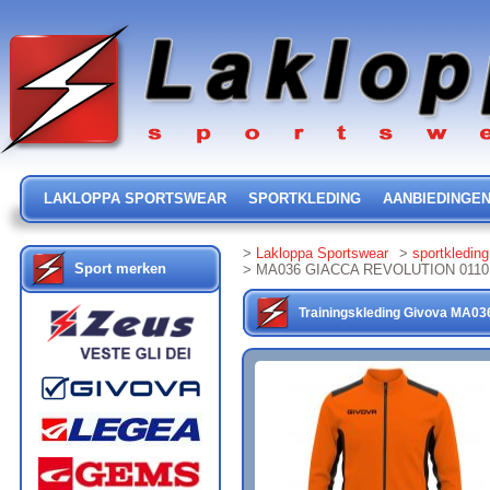
LAKLOPPA SPORTSWEAR
SPORTKLEDING
AANBIEDINGE
>
Lakloppa Sportswear
>
sportkleding
Sport merken
> MA036 GIACCA REVOLUTION 0110
Trainingskleding
Givova
MA03