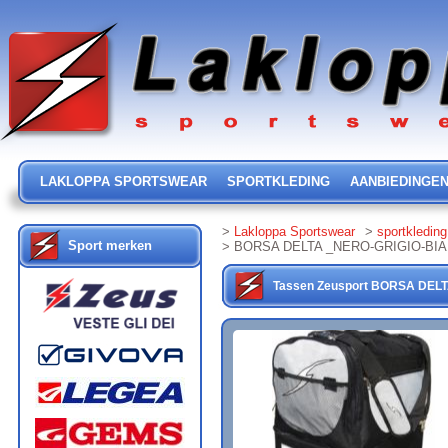
LAKLOPPA SPORTSWEAR
SPORTKLEDING
AANBIEDINGE
>
Lakloppa Sportswear
>
sportkleding
Sport merken
> BORSA DELTA _NERO-GRIGIO-BI
Tassen
Zeusport
BORSA DEL