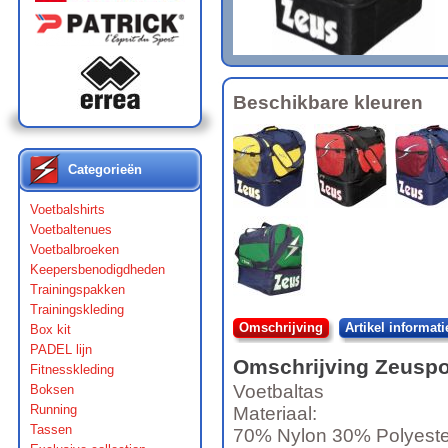
Beschikbare kleuren
Categorieën
Voetbalshirts
Voetbaltenues
Voetbalbroeken
Keepersbenodigdheden
Trainingspakken
Trainingskleding
Omschrijving
Artikel informati
Box kit
PADEL lijn
Omschrijving
Zeuspo
Fitnesskleding
Voetbaltas
Boksen
Running
Materiaal:
Tassen
70% Nylon 30% Polyeste