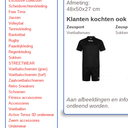
Exclusive collection
Afmeting:
Scheidsrechterskleding
48x50x27 cm
Free Time
Jassen
Klanten kochten ook
Volleybal
Zeusport
Zeusp
Tenniskleding
Voetbaltenues
Sokken
Basketbal
Rugby
Paardrijkleding
Regenkleding
Sokken
STREETWEAR
Voetbalschoenen (gras)
Voetbalschoenen (turf)
Zaalvoetbalschoenen
Retro Sneakers
Schoenen
Fitness accessoires
Aan afbeeldingen en inf
Accessoires
ontleend worden.
Voetballen
Active Tense 3D underwear
Zwem accessoires
Underwear