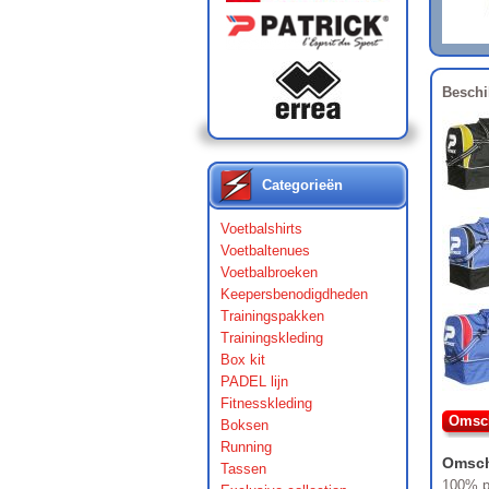
Beschi
Categorieën
Voetbalshirts
Voetbaltenues
Voetbalbroeken
Keepersbenodigdheden
Trainingspakken
Trainingskleding
Box kit
PADEL lijn
Fitnesskleding
Omsch
Boksen
Running
Omsch
Tassen
100% p