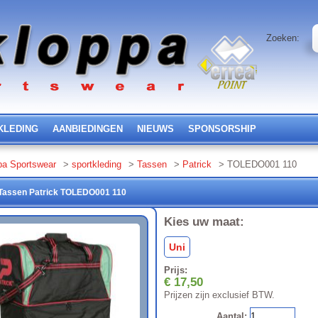
Zoeken:
KLEDING
AANBIEDINGEN
NIEUWS
SPONSORSHIP
pa Sportswear
>
sportkleding
>
Tassen
>
Patrick
> TOLEDO001 110
Tassen
Patrick
TOLEDO001
110
Kies uw maat:
Uni
Prijs:
€ 17,50
Prijzen zijn exclusief BTW.
Aantal: