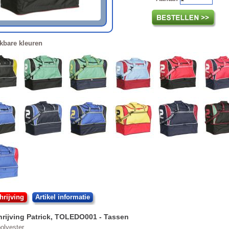
kbare kleuren
rijving
Artikel informatie
rijving
Patrick
,
TOLEDO001
- Tassen
olyester