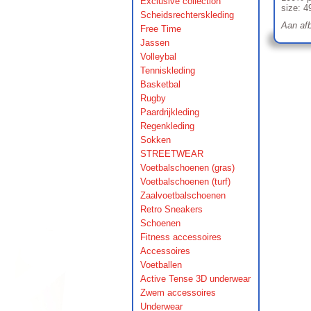
Exclusive collection
size: 
Scheidsrechterskleding
Aan afb
Free Time
Jassen
Volleybal
Tenniskleding
Basketbal
Rugby
Paardrijkleding
Regenkleding
Sokken
STREETWEAR
Voetbalschoenen (gras)
Voetbalschoenen (turf)
Zaalvoetbalschoenen
Retro Sneakers
Schoenen
Fitness accessoires
Accessoires
Voetballen
Active Tense 3D underwear
Zwem accessoires
Underwear