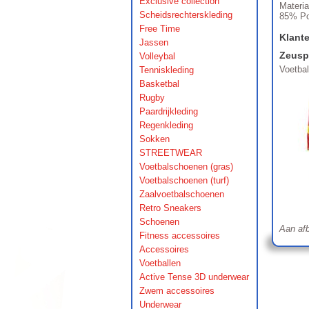
Exclusive collection
Materia
Scheidsrechterskleding
85% Po
Free Time
Klant
Jassen
Zeusp
Volleybal
Voetba
Tenniskleding
Basketbal
Rugby
Paardrijkleding
Regenkleding
Sokken
STREETWEAR
Voetbalschoenen (gras)
Voetbalschoenen (turf)
Zaalvoetbalschoenen
Retro Sneakers
Schoenen
Aan afb
Fitness accessoires
Accessoires
Voetballen
Active Tense 3D underwear
Zwem accessoires
Underwear