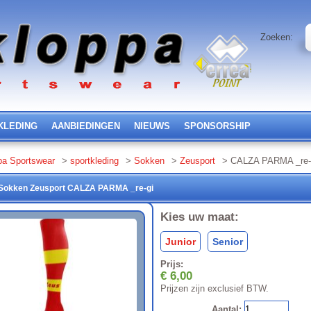
Zoeken:
KLEDING
AANBIEDINGEN
NIEUWS
SPONSORSHIP
pa Sportswear
>
sportkleding
>
Sokken
>
Zeusport
> CALZA PARMA _re-
Sokken
Zeusport
CALZA PARMA
_re-gi
Kies uw maat:
Junior
Senior
Prijs:
€ 6,00
Prijzen zijn exclusief BTW.
Aantal: