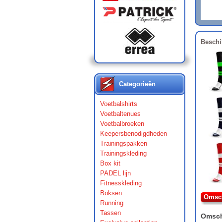
Beschi
Categorieën
Voetbalshirts
Voetbaltenues
Voetbalbroeken
Keepersbenodigdheden
Trainingspakken
Trainingskleding
Box kit
PADEL lijn
Fitnesskleding
Boksen
Omsch
Running
Tassen
Omsch