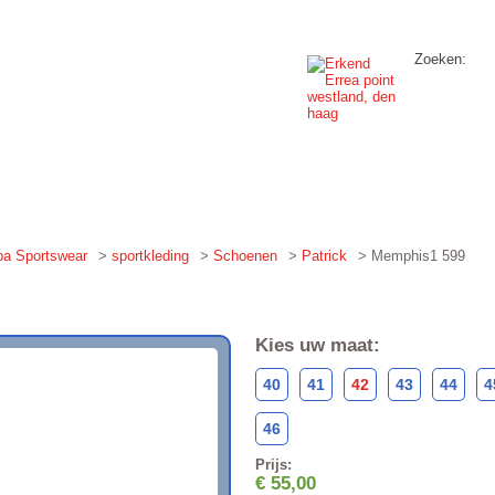
Zoeken:
KLEDING
AANBIEDINGEN
NIEUWS
SPONSORSHIP
pa Sportswear
>
sportkleding
>
Schoenen
>
Patrick
> Memphis1 599
Schoenen
Patrick
Memphis1
599
Kies uw maat:
40
41
42
43
44
4
46
Prijs:
€ 55,00