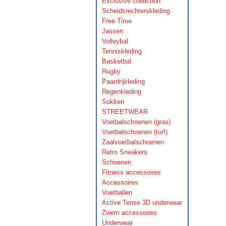
Exclusive collection
Scheidsrechterskleding
Free Time
Jassen
Volleybal
Tenniskleding
Basketbal
Rugby
Paardrijkleding
Regenkleding
Sokken
STREETWEAR
Voetbalschoenen (gras)
Voetbalschoenen (turf)
Zaalvoetbalschoenen
Retro Sneakers
Schoenen
Fitness accessoires
Accessoires
Voetballen
Active Tense 3D underwear
Zwem accessoires
Underwear