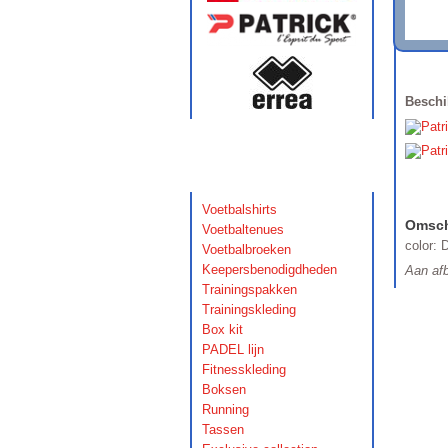
Beschi
Categorieën
Omsch
Voetbalshirts
Omsch
Voetbaltenues
color: 
Voetbalbroeken
Keepersbenodigdheden
Aan afb
Trainingspakken
Trainingskleding
Box kit
PADEL lijn
Fitnesskleding
Boksen
Running
Tassen