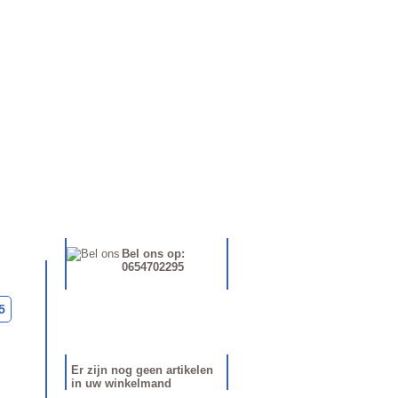
FAQ
SERVICE
CONTACT
Vragen?
Bel ons op:
0654702295
5
Winkelmand
Er zijn nog geen artikelen
in uw winkelmand