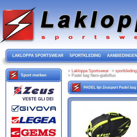
LAKLOPPA SPORTSWEAR
SPORTKLEDING
AANBIEDINGE
>
Lakloppa Sportswear
>
sportkleding
Sport merken
> Padel bag Nero-giallofluo
PADEL lijn
Zeusport
Padel bag