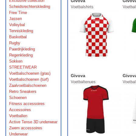
Exclusive collection
Givova
Givov
Scheidsrechterskleding
Voetbalshirts
Voetbal
Free Time
Jassen
Volleybal
Tenniskleding
Basketbal
Rugby
Paardrijkleding
Regenkleding
Sokken
STREETWEAR
Voetbalschoenen (gras)
Givova
Givov
Voetbalschoenen (turf)
Voetbaltenues
Voetba
Zaalvoetbalschoenen
Retro Sneakers
Schoenen
Fitness accessoires
Accessoires
Voetballen
Active Tense 3D underwear
Zwem accessoires
Underwear