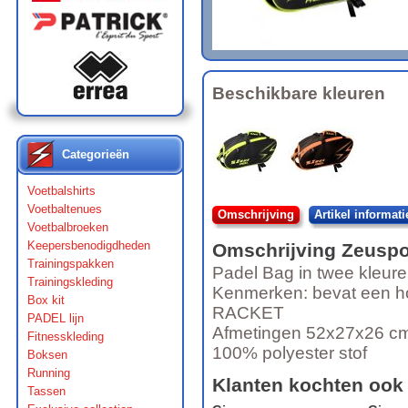
Beschikbare kleuren
Categorieën
Voetbalshirts
Voetbaltenues
Omschrijving
Artikel informati
Voetbalbroeken
Keepersbenodigdheden
Omschrijving
Zeuspo
Trainingspakken
Padel Bag in twee kleure
Trainingskleding
Kenmerken: bevat een ho
Box kit
RACKET
PADEL lijn
Afmetingen 52x27x26 c
Fitnesskleding
100% polyester stof
Boksen
Running
Klanten kochten ook
Tassen