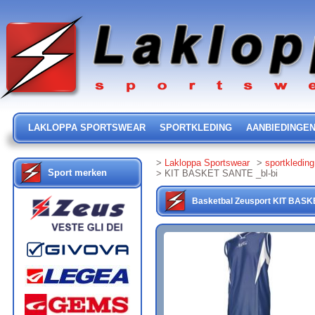
LAKLOPPA SPORTSWEAR
SPORTKLEDING
AANBIEDINGE
>
Lakloppa Sportswear
>
sportkleding
Sport merken
> KIT BASKET SANTE _bl-bi
Basketbal
Zeusport
KIT BASK