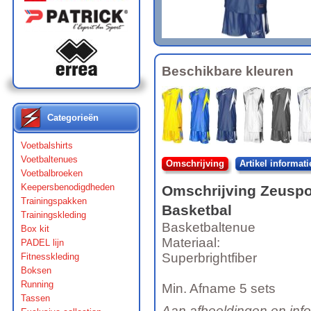
Beschikbare kleuren
Categorieën
Voetbalshirts
Voetbaltenues
Omschrijving
Artikel informati
Voetbalbroeken
Keepersbenodigdheden
Omschrijving
Zeuspo
Trainingspakken
Basketbal
Trainingskleding
Basketbaltenue
Box kit
Materiaal:
PADEL lijn
Superbrightfiber
Fitnesskleding
Boksen
Running
Min. Afname 5 sets
Tassen
Aan afbeeldingen en inf