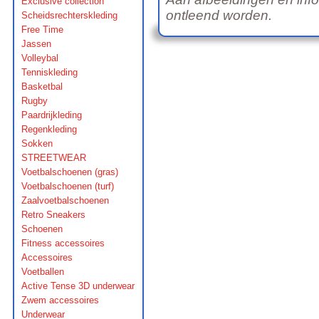
Exclusive collection
ontleend worden.
Scheidsrechterskleding
Free Time
Jassen
Volleybal
Tenniskleding
Basketbal
Rugby
Paardrijkleding
Regenkleding
Sokken
STREETWEAR
Voetbalschoenen (gras)
Voetbalschoenen (turf)
Zaalvoetbalschoenen
Retro Sneakers
Schoenen
Fitness accessoires
Accessoires
Voetballen
Active Tense 3D underwear
Zwem accessoires
Underwear