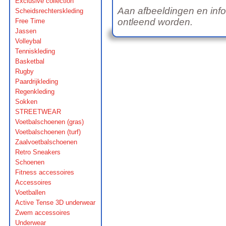
Exclusive collection
Aan afbeeldingen en inf
Scheidsrechterskleding
ontleend worden.
Free Time
Jassen
Volleybal
Tenniskleding
Basketbal
Rugby
Paardrijkleding
Regenkleding
Sokken
STREETWEAR
Voetbalschoenen (gras)
Voetbalschoenen (turf)
Zaalvoetbalschoenen
Retro Sneakers
Schoenen
Fitness accessoires
Accessoires
Voetballen
Active Tense 3D underwear
Zwem accessoires
Underwear