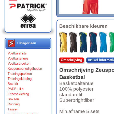
Beschikbare kleuren
Categorieën
Voetbalshirts
Voetbaltenues
Omschrijving
Artikel informati
Voetbalbroeken
Keepersbenodigdheden
Omschrijving
Zeuspo
Trainingspakken
Basketbal
Trainingskleding
Basketbaltenue
Box kit
100% polyester
PADEL lijn
standardfit
Fitnesskleding
Boksen
Superbrightfiber
Running
Tassen
Min.afname 5 sets