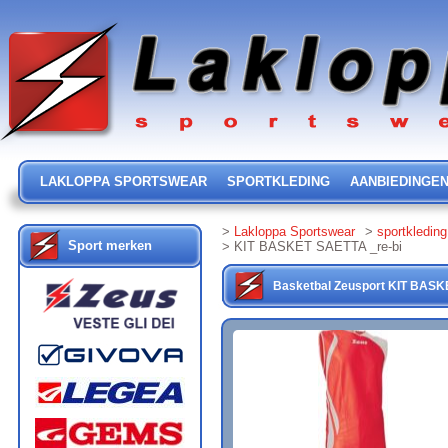
LAKLOPPA SPORTSWEAR
SPORTKLEDING
AANBIEDINGE
>
Lakloppa Sportswear
>
sportkleding
Sport merken
> KIT BASKET SAETTA _re-bi
Basketbal
Zeusport
KIT BASK