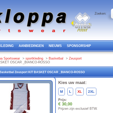
Zoeken:
KLEDING
AANBIEDINGEN
NIEUWS
SPONSORSHIP
pa Sportswear
>
sportkleding
>
Basketbal
>
Zeusport
BASKET OSCAR _BIANCO-ROSSO
Basketbal
Zeusport
KIT BASKET OSCAR
_BIANCO-ROSSO
Kies uw maat:
M
L
XL
2XL
Prijs:
€ 30,00
Prijzen zijn exclusief BTW.