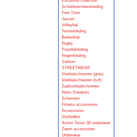
Exclusive collection
Scheidsrechterskleding
Free Time
Jassen
Volleybal
Tenniskleding
Basketbal
Rugby
Paardrijkleding
Regenkleding
Sokken
STREETWEAR
Voetbalschoenen (gras)
Voetbalschoenen (turf)
Zaalvoetbalschoenen
Retro Sneakers
Schoenen
Fitness accessoires
Accessoires
Voetballen
Active Tense 3D underwear
Zwem accessoires
Underwear