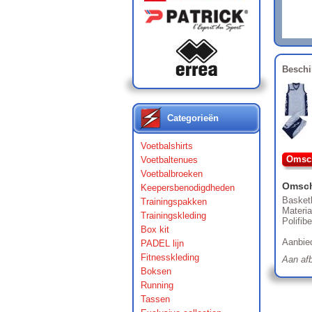
Beschi
Categorieën
Voetbalshirts
Omsch
Voetbaltenues
Voetbalbroeken
Omsch
Keepersbenodigdheden
Basket
Trainingspakken
Materia
Trainingskleding
Polifibe
Box kit
Aanbied
PADEL lijn
Fitnesskleding
Aan afb
Boksen
Running
Tassen