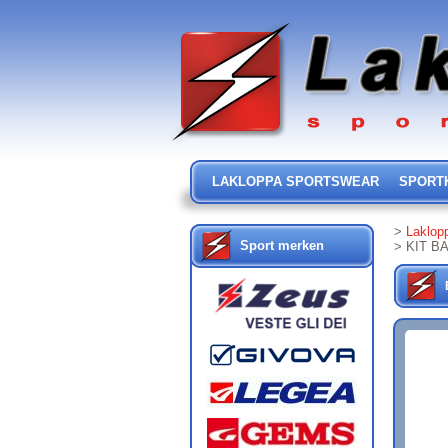
LAKLOPPA SPORTSWEAR
SPORT
>
Laklop
Sport merken
> KIT 