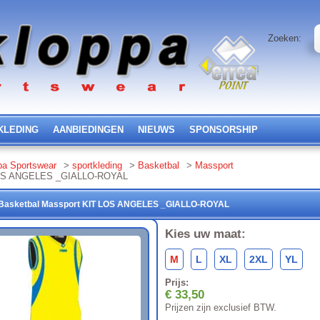
Zoeken:
KLEDING
AANBIEDINGEN
NIEUWS
SPONSORSHIP
pa Sportswear
>
sportkleding
>
Basketbal
>
Massport
OS ANGELES _GIALLO-ROYAL
Basketbal
Massport
KIT LOS ANGELES
_GIALLO-ROYAL
Kies uw maat:
M
L
XL
2XL
YL
Prijs:
€ 33,50
Prijzen zijn exclusief BTW.