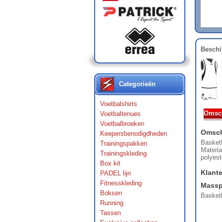
Beschi
Categorieën
Voetbalshirts
Omsch
Voetbaltenues
Voetbalbroeken
Omsch
Keepersbenodigdheden
Basket
Trainingspakken
Materia
Trainingskleding
polyes
Box kit
Klant
PADEL lijn
Fitnesskleding
Massp
Boksen
Basket
Running
Tassen