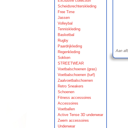
Exclusive collection
Scheidsrechterskleding
Free Time
Jassen
Volleybal
Tenniskleding
Basketbal
Rugby
Paardrijkleding
Aan afb
Regenkleding
Sokken
STREETWEAR
Voetbalschoenen (gras)
Voetbalschoenen (turf)
Zaalvoetbalschoenen
Retro Sneakers
Schoenen
Fitness accessoires
Accessoires
Voetballen
Active Tense 3D underwear
Zwem accessoires
Underwear