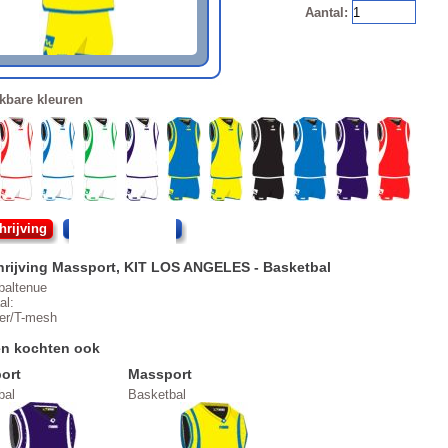
Aantal:
kbare kleuren
rijving
Artikel informatie
rijving
Massport
,
KIT LOS ANGELES
- Basketbal
baltenue
al:
ter/T-mesh
en kochten ook
ort
Massport
bal
Basketbal