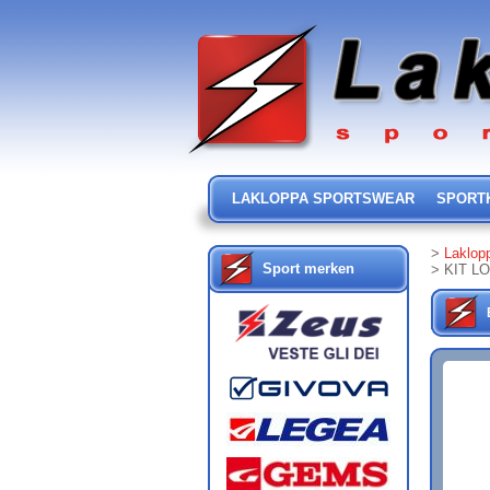
LAKLOPPA SPORTSWEAR
SPORT
>
Laklop
Sport merken
> KIT L