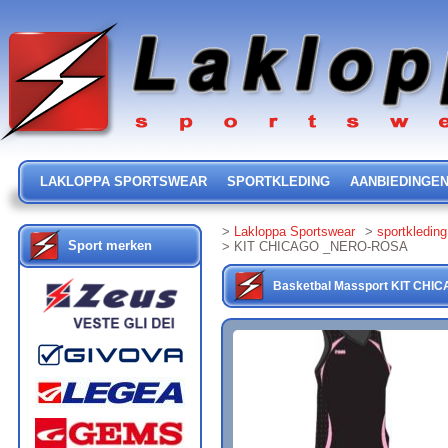
LAKLOPPA SPORTSWEAR
SPORTKLEDING
AANBIEDINGE
>
Lakloppa Sportswear
>
sportkleding
Sport merken
> KIT CHICAGO _NERO-ROSA
Basketbal
Massport
KIT CHI