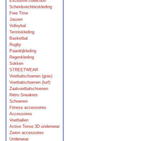
Exclusive collection
Scheidsrechterskleding
Free Time
Jassen
Volleybal
Tenniskleding
Basketbal
Rugby
Paardrijkleding
Regenkleding
Sokken
STREETWEAR
Voetbalschoenen (gras)
Voetbalschoenen (turf)
Zaalvoetbalschoenen
Retro Sneakers
Schoenen
Fitness accessoires
Accessoires
Voetballen
Active Tense 3D underwear
Zwem accessoires
Underwear