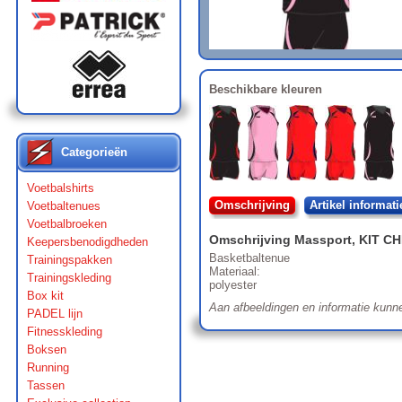
Beschikbare kleuren
Categorieën
Voetbalshirts
Omschrijving
Artikel informati
Voetbaltenues
Voetbalbroeken
Omschrijving
Massport
,
KIT C
Keepersbenodigdheden
Basketbaltenue
Trainingspakken
Materiaal:
Trainingskleding
polyester
Box kit
Aan afbeeldingen en informatie kunn
PADEL lijn
Fitnesskleding
Boksen
Running
Tassen