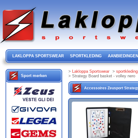
LAKLOPPA SPORTSWEAR
SPORTKLEDING
AANBIEDINGE
>
Lakloppa Sportswear
>
sportkleding
Sport merken
> Strategy Board basket - volley nero
Accessoires
Zeusport
Strateg