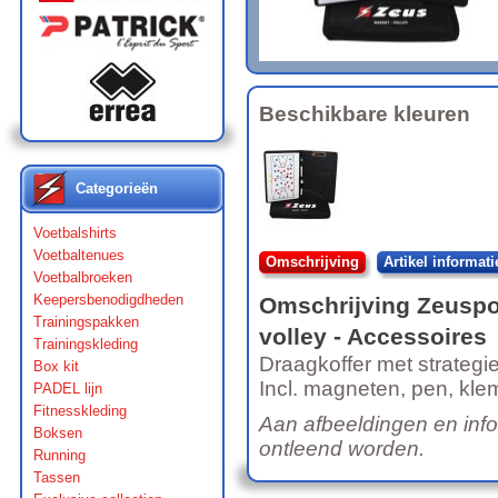
Beschikbare kleuren
Categorieën
Voetbalshirts
Voetbaltenues
Omschrijving
Artikel informati
Voetbalbroeken
Keepersbenodigdheden
Omschrijving
Zeuspo
Trainingspakken
volley
- Accessoires
Trainingskleding
Draagkoffer met strategie
Box kit
Incl. magneten, pen, kle
PADEL lijn
Fitnesskleding
Aan afbeeldingen en inf
Boksen
ontleend worden.
Running
Tassen