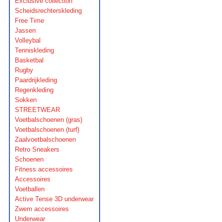
Exclusive collection
Scheidsrechterskleding
Free Time
Jassen
Volleybal
Tenniskleding
Basketbal
Rugby
Paardrijkleding
Regenkleding
Sokken
STREETWEAR
Voetbalschoenen (gras)
Voetbalschoenen (turf)
Zaalvoetbalschoenen
Retro Sneakers
Schoenen
Fitness accessoires
Accessoires
Voetballen
Active Tense 3D underwear
Zwem accessoires
Underwear