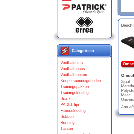
Beschi
Categorieën
Voetbalshirts
Omsch
Voetbaltenues
Voetbalbroeken
Omsch
Keepersbenodigdheden
Sjaal
Materia
Trainingspakken
Polyste
Trainingskleding
Maat:
Box kit
Univers
PADEL lijn
Aan afb
Fitnesskleding
Boksen
Running
Tassen