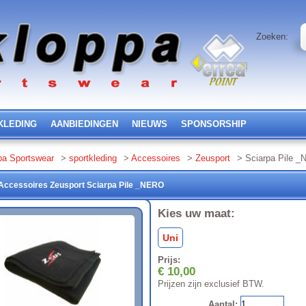
Zoeken:
KLEDING
AANBIEDINGEN
NIEUWS
SPONSORSHIP
pa Sportswear
>
sportkleding
>
Accessoires
>
Zeusport
> Sciarpa Pile 
Accessoires
Zeusport
Sciarpa Pile
_NERO
Kies uw maat:
Uni
Prijs:
€ 10,00
Prijzen zijn exclusief BTW.
Aantal: