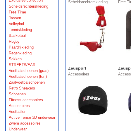
Exclusive collection
Scheidsrechterskleding
Free T
Scheidsrechterskleding
Free Time
Jassen
Volleybal
Tenniskleding
Basketbal
Rugby
Paardrijkleding
Regenkleding
Sokken
STREETWEAR
Zeusport
Zeusp
Voetbalschoenen (gras)
Accessoires
Access
Voetbalschoenen (turf)
Zaalvoetbalschoenen
Retro Sneakers
Schoenen
Fitness accessoires
Accessoires
Voetballen
Active Tense 3D underwear
Zwem accessoires
Underwear