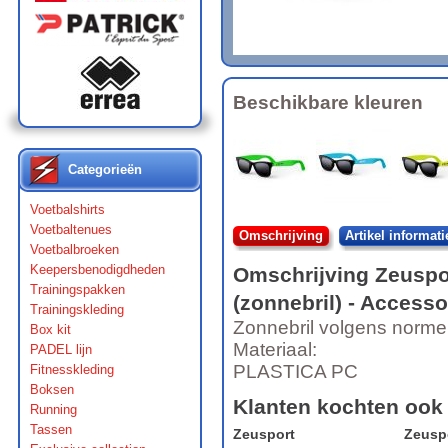
Beschikbare kleuren
Categorieën
Voetbalshirts
Voetbaltenues
Omschrijving
Artikel informati
Voetbalbroeken
Keepersbenodigdheden
Omschrijving
Zeuspo
Trainingspakken
(zonnebril)
- Accesso
Trainingskleding
Zonnebril volgens norme
Box kit
Materiaal:
PADEL lijn
PLASTICA PC
Fitnesskleding
Boksen
Klanten kochten ook
Running
Tassen
Zeusport
Zeusp